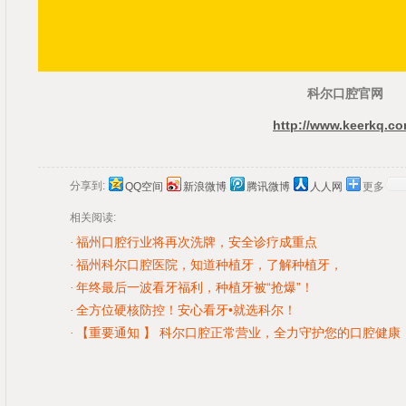
科尔口腔官网
http://www.keerkq.co
分享到:
QQ空间
新浪微博
腾讯微博
人人网
更多
相关阅读:
福州口腔行业将再次洗牌，安全诊疗成重点
·
福州科尔口腔医院，知道种植牙，了解种植牙，
·
年终最后一波看牙福利，种植牙被“抢爆”！
·
全方位硬核防控！安心看牙•就选科尔！
·
【重要通知 】 科尔口腔正常营业，全力守护您的口腔健康
·